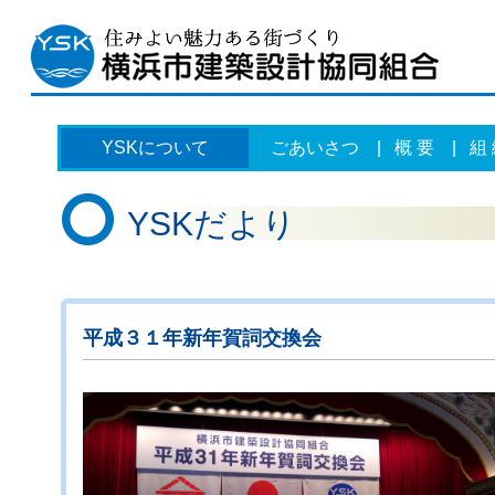
YSKについて
ごあいさつ
|
概 要
|
組
YSKだより
平成３１年新年賀詞交換会