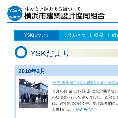
YSKについて
ごあいさつ
|
概 要
|
組
YSKだより
2018年2月
平成29年度YSK地球環境研究会の
２月16日(金)と17日(土)に第17回平成
の研修会へ行って参りました。 総勢１
は、異常気候の続く中、地球温暖化防止
石燃料( […]
＜続きを読む＞