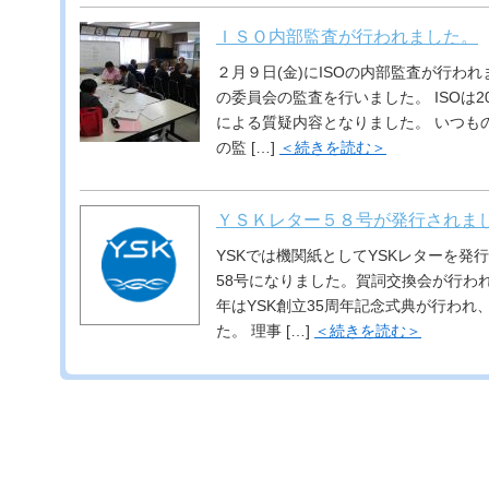
ＩＳＯ内部監査が行われました。
２月９日(金)にISOの内部監査が行わ
の委員会の監査を行いました。 ISOは2
による質疑内容となりました。 いつも
の監 […]
＜続きを読む＞
ＹＳＫレター５８号が発行されま
YSKでは機関紙としてYSKレターを発
58号になりました。賀詞交換会が行われ
年はYSK創立35周年記念式典が行われ
た。 理事 […]
＜続きを読む＞