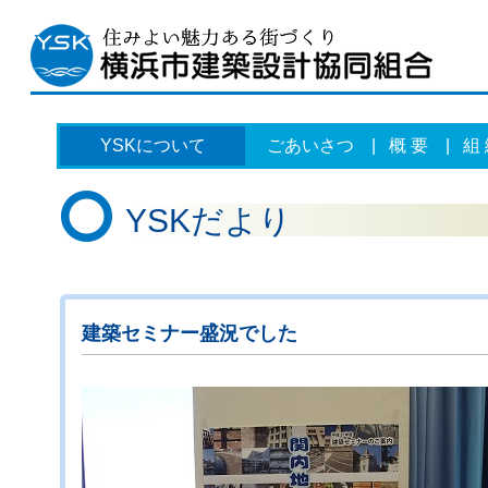
YSKについて
ごあいさつ
|
概 要
|
組
YSKだより
建築セミナー盛況でした