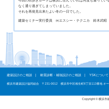
今回の街歩きルートは横浜に住んでいれば何度も通ってい
なく通り過ぎてしまっていました。
それを再発見出来たよい冬の一日でした。
建築セミナー実行委員 ㈱エスシー・テクニカ 鈴木武昭
建築設計のご相談
|
耐震診断・補強設計のご相談
|
YSKについて
横浜市建築設計協同組合 〒231-0012 横浜市中区相生町6丁目113番地 オーク桜木町ビ
Copyright © 横浜市建