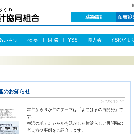
あいさつ
|
概 要
|
組 織
|
YSS
|
協力会
|
YSKだよ
り
開催のお知らせ
2023.12.21
本年から３か年のテーマは「よこはまの再開発」で
す。
横浜のポテンシャルを活かした横浜らしい再開発の
考え方や事例をご紹介します。